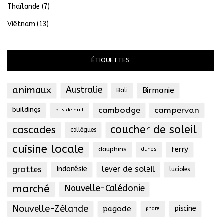
Thaïlande
(7)
Viêtnam
(13)
ÉTIQUETTES
animaux
Australie
Birmanie
Bali
cambodge
campervan
buildings
bus de nuit
coucher de soleil
cascades
collègues
cuisine locale
ferry
dauphins
dunes
grottes
lever de soleil
Indonésie
lucioles
marché
Nouvelle-Calédonie
Nouvelle-Zélande
pagode
piscine
phare