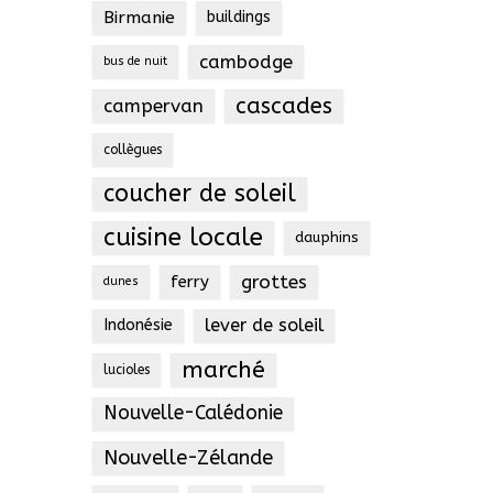
Birmanie
buildings
cambodge
bus de nuit
cascades
campervan
collègues
coucher de soleil
cuisine locale
dauphins
grottes
ferry
dunes
lever de soleil
Indonésie
marché
lucioles
Nouvelle-Calédonie
Nouvelle-Zélande