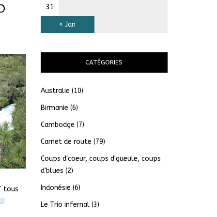
O
31
« Jan
CATÉGORIES
Australie
(10)
Birmanie
(6)
Cambodge
(7)
Carnet de route
(79)
Coups d'coeur, coups d'gueule, coups
d'blues
(2)
Indonésie
(6)
T tous
Le Trio infernal
(3)