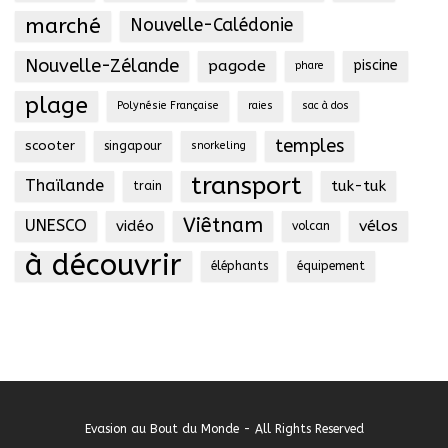
marché
Nouvelle-Calédonie
Nouvelle-Zélande
pagode
piscine
phare
plage
Polynésie Française
raies
sac à dos
temples
scooter
singapour
snorkeling
transport
Thaïlande
tuk-tuk
train
Viêtnam
UNESCO
vidéo
vélos
volcan
à découvrir
éléphants
équipement
Evasion au Bout du Monde - All Rights Reserved