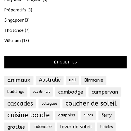
Préparatifs
(3)
Singapour
(3)
Thaïlande
(7)
Viêtnam
(13)
ÉTIQUETTES
animaux
Australie
Birmanie
Bali
cambodge
campervan
buildings
bus de nuit
coucher de soleil
cascades
collègues
cuisine locale
ferry
dauphins
dunes
grottes
lever de soleil
Indonésie
lucioles