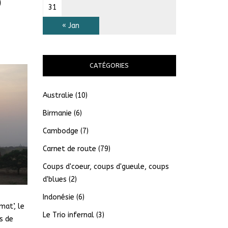
0
31
« Jan
CATÉGORIES
Australie
(10)
Birmanie
(6)
Cambodge
(7)
Carnet de route
(79)
Coups d'coeur, coups d'gueule, coups
d'blues
(2)
Indonésie
(6)
mat’, le
Le Trio infernal
(3)
s de