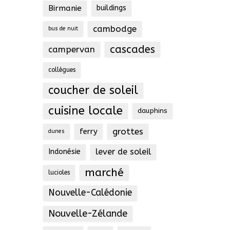
Birmanie
buildings
cambodge
bus de nuit
cascades
campervan
collègues
coucher de soleil
cuisine locale
dauphins
grottes
ferry
dunes
lever de soleil
Indonésie
marché
lucioles
Nouvelle-Calédonie
Nouvelle-Zélande