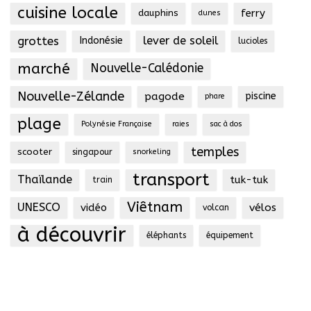
cuisine locale
ferry
dauphins
dunes
grottes
lever de soleil
Indonésie
lucioles
marché
Nouvelle-Calédonie
Nouvelle-Zélande
pagode
piscine
phare
plage
Polynésie Française
raies
sac à dos
temples
scooter
singapour
snorkeling
transport
Thaïlande
tuk-tuk
train
Viêtnam
UNESCO
vidéo
vélos
volcan
à découvrir
éléphants
équipement