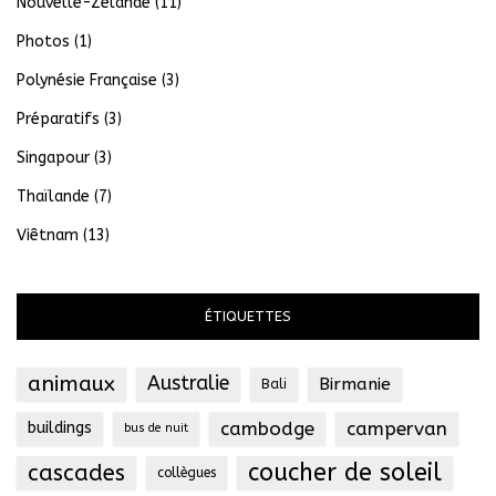
Nouvelle-Zélande
(11)
Photos
(1)
Polynésie Française
(3)
Préparatifs
(3)
Singapour
(3)
Thaïlande
(7)
Viêtnam
(13)
ÉTIQUETTES
animaux
Australie
Birmanie
Bali
cambodge
campervan
buildings
bus de nuit
coucher de soleil
cascades
collègues