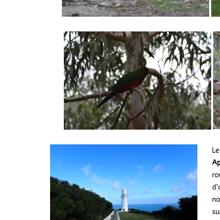
Le
Ap
ro
d’
no
su