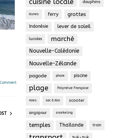
cuisine locale
dauphins
grottes
ferry
dunes
lever de soleil
Indonésie
marché
lucioles
Nouvelle-Calédonie
Nouvelle-Zélande
pagode
piscine
phare
 Comment
plage
Polynésie Française
scooter
raies
sac à dos
singapour
snorkeling
OST
temples
Thaïlande
train
transport
tuk-tuk