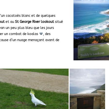
d’un cacatoès blanc et de quelques
out
et au
St George River lookout
situé
an un peu plus bleu que les jours
uper un combat de koalas
, des
cause d’un nuage menaçant avant de