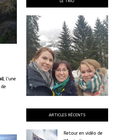
LE TRIO
ad
, l’une
 de
ARTICLES RÉCENTS
Retour en vidéo de