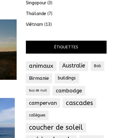
Singapour
(3)
Thaïlande
(7)
Viêtnam
(13)
ÉTIQUETTES
animaux
Australie
Bali
Birmanie
buildings
cambodge
bus de nuit
cascades
campervan
collègues
coucher de soleil