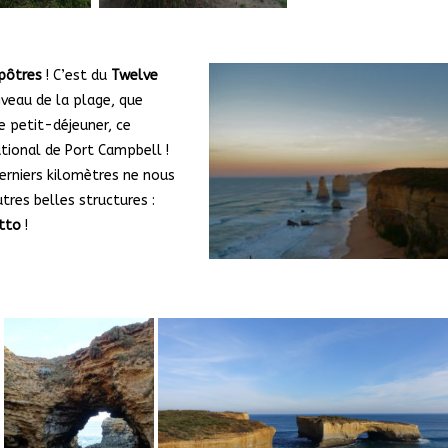
apôtres
! C’est du
Twelve
niveau de la plage, que
e petit-déjeuner, ce
ational de Port Campbell !
erniers kilomètres ne nous
res belles structures :
tto
!