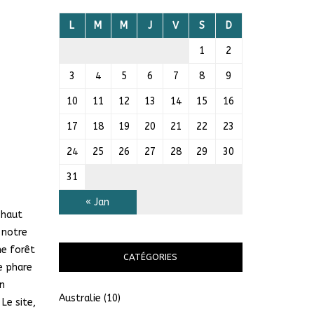
L
M
M
J
V
S
D
1
2
3
4
5
6
7
8
9
10
11
12
13
14
15
16
17
18
19
20
21
22
23
24
25
26
27
28
29
30
31
« Jan
 haut
 notre
ne forêt
CATÉGORIES
e phare
en
Australie
(10)
Le site,