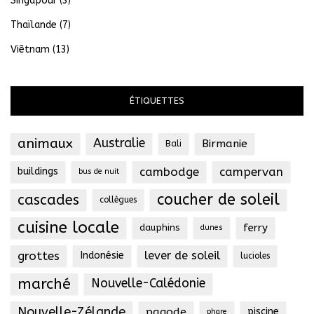
Singapour
(3)
Thaïlande
(7)
Viêtnam
(13)
ÉTIQUETTES
animaux
Australie
Birmanie
Bali
cambodge
campervan
buildings
bus de nuit
coucher de soleil
cascades
collègues
cuisine locale
ferry
dauphins
dunes
grottes
lever de soleil
Indonésie
lucioles
marché
Nouvelle-Calédonie
Nouvelle-Zélande
pagode
piscine
phare